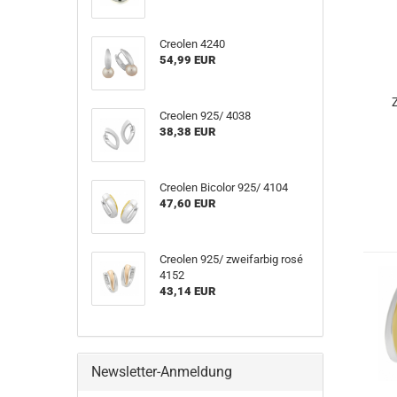
Creolen 4240
54,99 EUR
Creolen 925/ 4038
38,38 EUR
Creolen Bicolor 925/ 4104
47,60 EUR
Creolen 925/ zweifarbig rosé
4152
43,14 EUR
Newsletter-Anmeldung