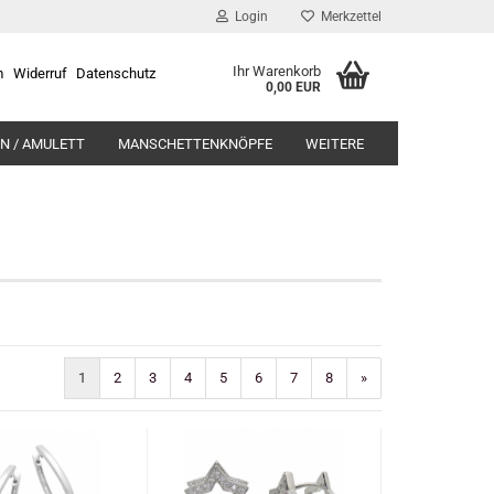
Login
Merkzettel
Ihr Warenkorb
m
Widerruf
Datenschutz
0,00 EUR
N / AMULETT
MANSCHETTENKNÖPFE
WEITERE
1
2
3
4
5
6
7
8
»