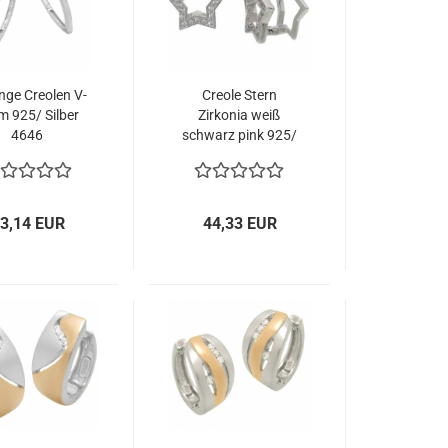
nge Creolen V-
Creole Stern
m 925/ Silber
Zirkonia weiß
4646
schwarz pink 925/
rhodiniert 4310
3,14 EUR
44,33 EUR