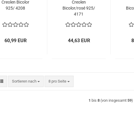
Creolen Bicolor
Creolen
925/ 4208
Bicolor/rosé 925/
Bico
4171
60,99 EUR
44,63 EUR
8
Sortieren nach
pro Seite
Sortieren nach
8 pro Seite
1
bis
8
(von insgesamt
59
)