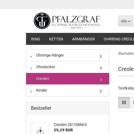
Alle
RING
KETTEN
ARMBÄNDER
OHRRING CREOL
Startseite
Ohrringe Hänger
Ohrstecker
Creole
Creolen
Testkate
Kinder
Bestseller
Creolen 26/10868.0
25,29 EUR