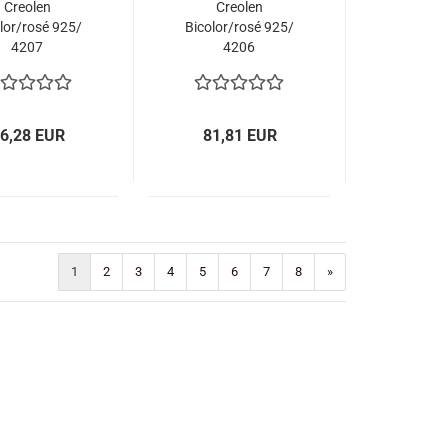
Creolen
Creolen
lor/rosé 925/
Bicolor/rosé 925/
4207
4206
6,28 EUR
81,81 EUR
1
2
3
4
5
6
7
8
»