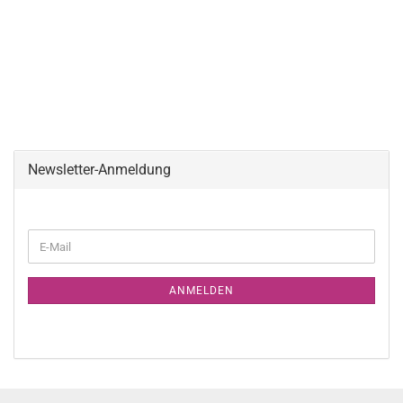
Newsletter-Anmeldung
WEITER
E-
ZUR
Mail
NEWSLETTER-
ANMELDUNG
ANMELDEN