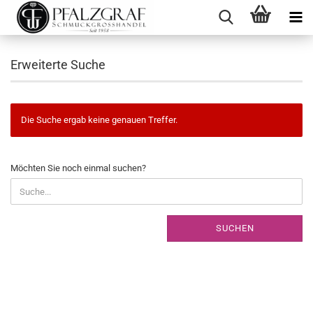
Erweiterte Suche
Die Suche ergab keine genauen Treffer.
MÖCHTEN
Möchten Sie noch einmal suchen?
SIE
NOCH
EINMAL
SUCHEN?
SUCHEN