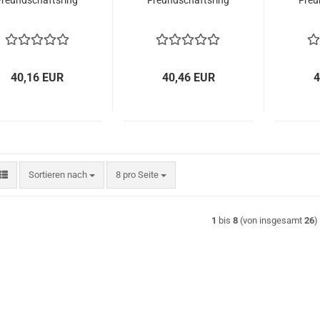
Freundschaftsring
Freundschaftsring
Freu
40,16 EUR
40,46 EUR
4
Sortieren nach
pro Seite
Sortieren nach
8 pro Seite
1
bis
8
(von insgesamt
26
)