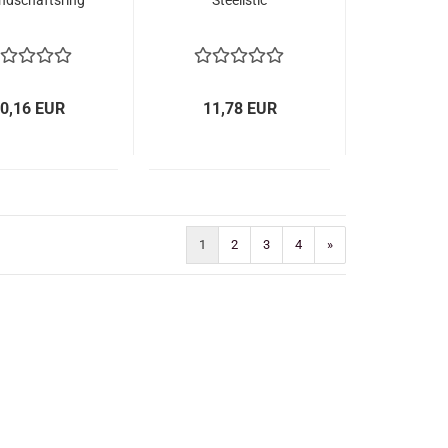
ndschaftsring
Steelistic
0,16 EUR
11,78 EUR
1
2
3
4
»