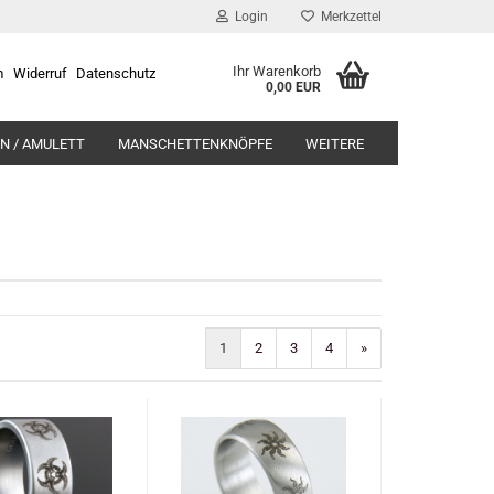
Login
Merkzettel
Ihr Warenkorb
m
Widerruf
Datenschutz
0,00 EUR
N / AMULETT
MANSCHETTENKNÖPFE
WEITERE
1
2
3
4
»