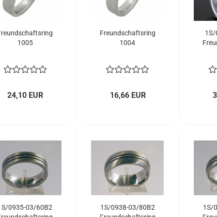
Freundschaftsring
Freundschaftsring
1S/
1005
1004
Freu
24,10 EUR
16,66 EUR
3
1S/0935-03/60B2
1S/0938-03/80B2
1S/