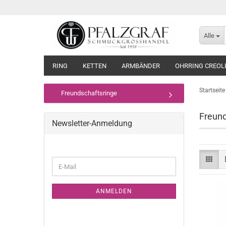
Alle
RING
KETTEN
ARMBÄNDER
OHRRING CREOL
Startseite
Freundschaftsringe
Freund
Newsletter-Anmeldung
WEITER
E-
ZUR
Mail
NEWSLETTER-
ANMELDUNG
ANMELDEN