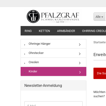
Alle
RING
KETTEN
ARMBÄNDER
OHRRING CREOL
Startseite
Ohrringe Hänger
Ohrstecker
Erweit
Creolen
Kinder
Die Su
Newsletter-Anmeldung
MÖCHTE
Möchten 
SIE
suchen?
NOCH
EINMAL
WEITER
E-