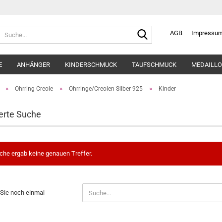
Suche...
AGB
Impressu
E
ANHÄNGER
KINDERSCHMUCK
TAUFSCHMUCK
MEDAILLO
»
»
»
Ohrring Creole
Ohrringe/Creolen Silber 925
Kinder
erte Suche
che ergab keine genauen Treffer.
N
Sie noch einmal