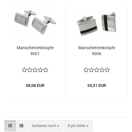
Manschettenknöpfe
Manschettenknöpfe
9001
9006
38,08 EUR
34,51 EUR
Sortieren nach
pro Seite
Sortieren nach
8 pro Seite