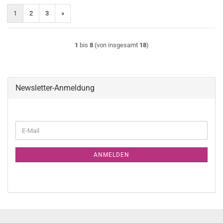
1
2
3
»
1
bis
8
(von insgesamt
18
)
Newsletter-Anmeldung
WEITER
E-
ZUR
Mail
NEWSLETTER-
ANMELDUNG
ANMELDEN