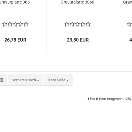
Gravurplatte 3061
Gravurplatte 3060
Grav
26,78 EUR
23,80 EUR
4
Sortieren nach
pro Seite
Sortieren nach
8 pro Seite
1
bis
8
(von insgesamt
25
)