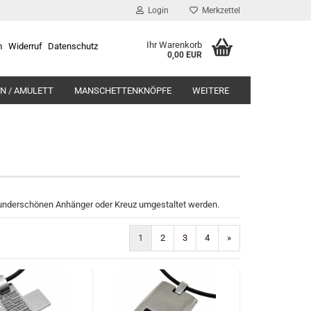
Login
Merkzettel
Ihr Warenkorb
m
Widerruf
Datenschutz
0,00 EUR
N / AMULETT
MANSCHETTENKNÖPFE
WEITERE
m wunderschönen Anhänger oder Kreuz umgestaltet werden.
1
2
3
4
»