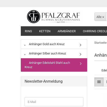
Alle
RING
KETTEN
ARMBÄNDER
OHRRING CREOL
Startseite
Anhänger Gold auch Kreuz
Anhänger Silber auch Kreuz
Anhäng
Anhänger Edelstahl Stahl auch
Kreuz
Ede
Newsletter-Anmeldung
WEITER
E-
ZUR
Mail