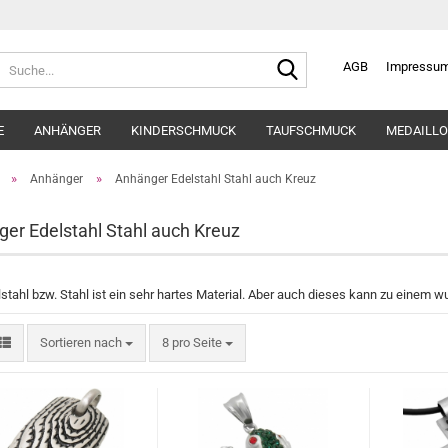
Suche...
AGB
Impressu
E
ANHÄNGER
KINDERSCHMUCK
TAUFSCHMUCK
MEDAILLO
»
»
Anhänger
Anhänger Edelstahl Stahl auch Kreuz
er Edelstahl Stahl auch Kreuz
lstahl bzw. Stahl ist ein sehr hartes Material. Aber auch dieses kann zu eine
Sortieren nach
pro Seite
Sortieren nach
8 pro Seite