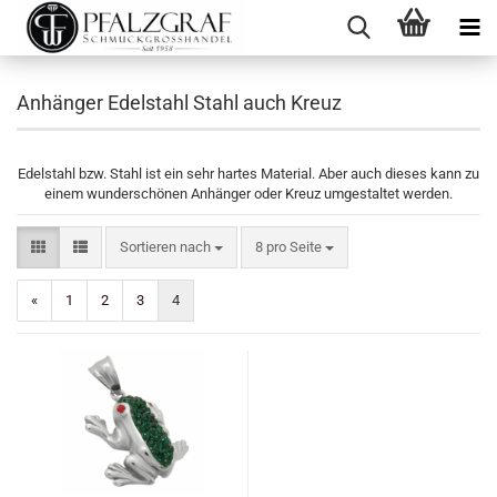
Anhänger Edelstahl Stahl auch Kreuz
Edelstahl bzw. Stahl ist ein sehr hartes Material. Aber auch dieses kann zu
einem wunderschönen Anhänger oder Kreuz umgestaltet werden.
Sortieren nach
pro Seite
Sortieren nach
8 pro Seite
«
1
2
3
4