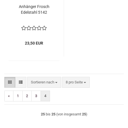
Anhänger Frosch
Edelstahl 5142
23,50 EUR
Sortieren nach
pro Seite
Sortieren nach
8 pro Seite
«
1
2
3
4
25
bis
25
(von insgesamt
25
)