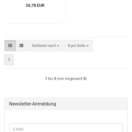
26,78 EUR
Sortieren nach
pro Seite
Sortieren nach
8 pro Seite
1
1
bis
3
(von insgesamt
3
)
Newsletter-Anmeldung
WEITER
E-
ZUR