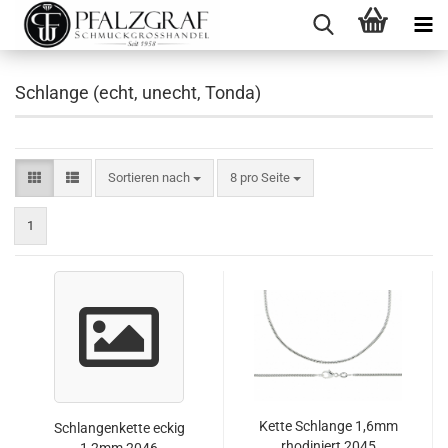
Schlange (echt, unecht, Tonda)
Sortieren nach
pro Seite
Sortieren nach
8 pro Seite
1
Kette Schlange 1,6mm
Schlangenkette eckig
rhodiniert 2045