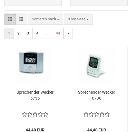
Sortieren nach
pro Seite
Sortieren nach
8 pro Seite
1
2
3
4
...
44
»
Sprechender Wecker
Sprechender Wecker
6735
6736
44,48 EUR
44,48 EUR