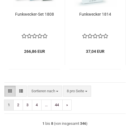
Funkwecker-Set 1808
Funkwecker 1814
266,86 EUR
37,04 EUR
Sortieren nach
pro Seite
Sortieren nach
8 pro Seite
1
2
3
4
...
44
»
1
bis
8
(von insgesamt
346
)