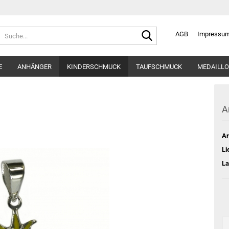
Suche...
AGB
Impressu
E
ANHÄNGER
KINDERSCHMUCK
TAUFSCHMUCK
MEDAILLO
A
Ar
Li
La