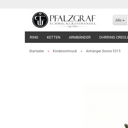
Alle
RING
KETTEN
ARMBÄNDER
OHRRING CREOL
»
»
Startseite
Kinderschmuck
Anhänger Sonne 5315