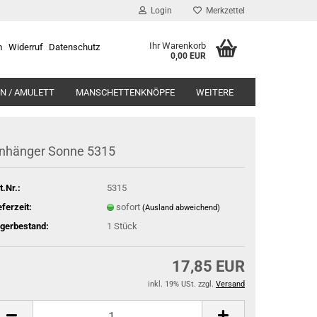
Login
Merkzettel
Ihr Warenkorb
m
Widerruf
Datenschutz
0,00 EUR
N / AMULETT
MANSCHETTENKNÖPFE
WEITERE
nhänger Sonne 5315
t.Nr.:
5315
eferzeit:
sofort
(Ausland abweichend)
gerbestand:
1
Stück
17,85 EUR
inkl. 19% USt. zzgl.
Versand