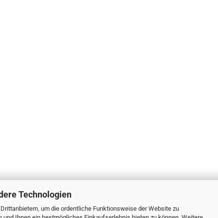
dere Technologien
rittanbietern, um die ordentliche Funktionsweise der Website zu
n und Ihnen ein bestmögliches Einkaufserlebnis bieten zu können. Weitere