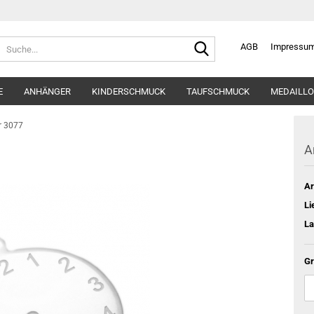
Suche...
AGB
Impressu
E
ANHÄNGER
KINDERSCHMUCK
TAUFSCHMUCK
MEDAILLO
r 3077
A
Ar
Li
La
Gr