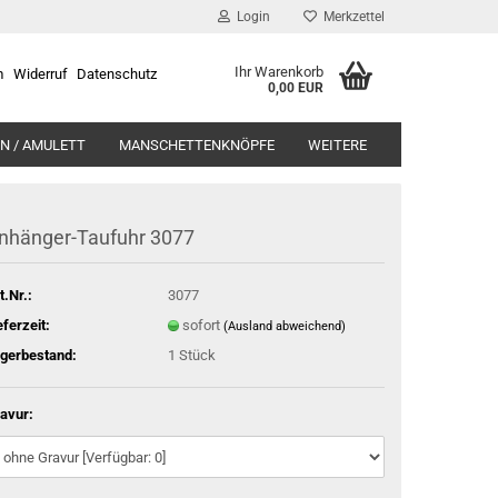
Login
Merkzettel
Ihr Warenkorb
m
Widerruf
Datenschutz
0,00 EUR
N / AMULETT
MANSCHETTENKNÖPFE
WEITERE
nhänger-Taufuhr 3077
t.Nr.:
3077
eferzeit:
sofort
(Ausland abweichend)
gerbestand:
1
Stück
avur: