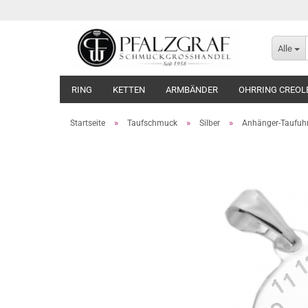
Alle
RING
KETTEN
ARMBÄNDER
OHRRING CREOL
»
»
»
Startseite
Taufschmuck
Silber
Anhänger-Taufuh