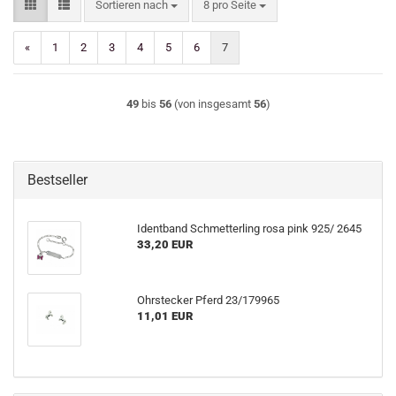
Sortieren nach
pro Seite
Sortieren nach
8 pro Seite
«
1
2
3
4
5
6
7
49
bis
56
(von insgesamt
56
)
Bestseller
Identband Schmetterling rosa pink 925/ 2645
33,20 EUR
Ohrstecker Pferd 23/179965
11,01 EUR