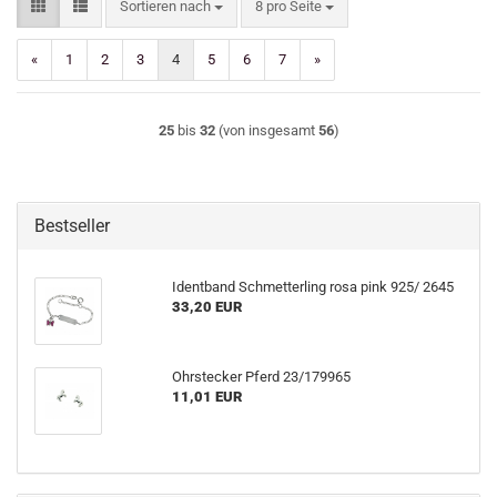
Sortieren nach
pro Seite
Sortieren nach
8 pro Seite
«
1
2
3
4
5
6
7
»
25
bis
32
(von insgesamt
56
)
Bestseller
Identband Schmetterling rosa pink 925/ 2645
33,20 EUR
Ohrstecker Pferd 23/179965
11,01 EUR