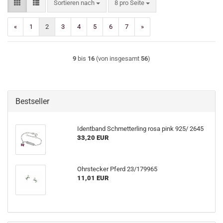
Sortieren nach
pro Seite
Sortieren nach
8 pro Seite
«
1
2
3
4
5
6
7
»
9
bis
16
(von insgesamt
56
)
Bestseller
Identband Schmetterling rosa pink 925/ 2645
33,20 EUR
Ohrstecker Pferd 23/179965
11,01 EUR