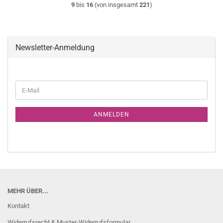
9
bis
16
(von insgesamt
221
)
Newsletter-Anmeldung
WEITER
E-
ZUR
Mail
NEWSLETTER-
ANMELDUNG
ANMELDEN
MEHR ÜBER...
Kontakt
Widerrufsrecht & Muster-Widerrufsformular