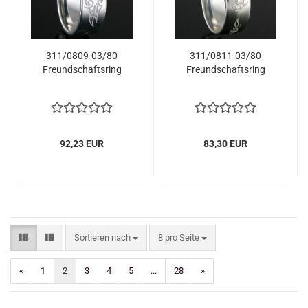
311/0809-03/80
311/0811-03/80
Freundschaftsring
Freundschaftsring
92,23 EUR
83,30 EUR
Sortieren nach
pro Seite
Sortieren nach
8 pro Seite
«
1
2
3
4
5
...
28
»