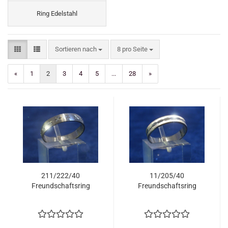
Ring Edelstahl
Sortieren nach
pro Seite
Sortieren nach
8 pro Seite
«
1
2
3
4
5
...
28
»
211/222/40
11/205/40
Freundschaftsring
Freundschaftsring