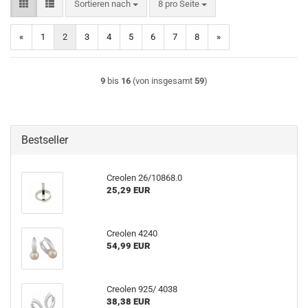
Sortieren nach
pro Seite
Sortieren nach
8 pro Seite
«
1
2
3
4
5
6
7
8
»
9
bis
16
(von insgesamt
59
)
Bestseller
Creolen 26/10868.0
25,29 EUR
Creolen 4240
54,99 EUR
Creolen 925/ 4038
38,38 EUR