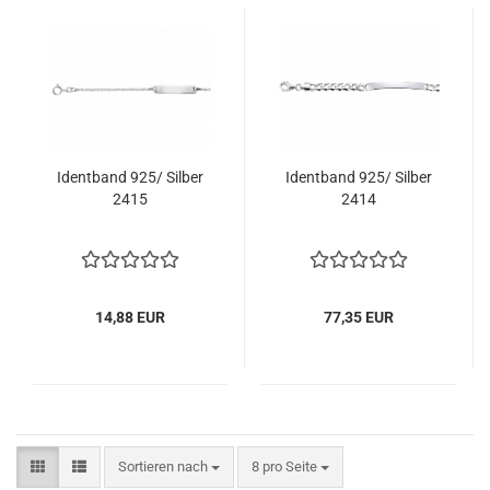
Identband 925/ Silber
Identband 925/ Silber
2415
2414
14,88 EUR
77,35 EUR
Sortieren nach
pro Seite
Sortieren nach
8 pro Seite